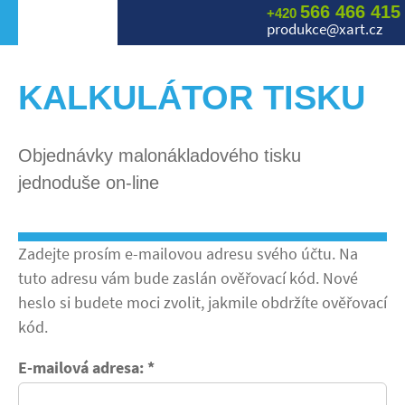
566 466 415
+420
produkce@xart.cz
KALKULÁTOR TISKU
Objednávky malonákladového tisku
jednoduše on-line
Zadejte prosím e-mailovou adresu svého účtu. Na
tuto adresu vám bude zaslán ověřovací kód. Nové
heslo si budete moci zvolit, jakmile obdržíte ověřovací
kód.
E-mailová adresa:
*